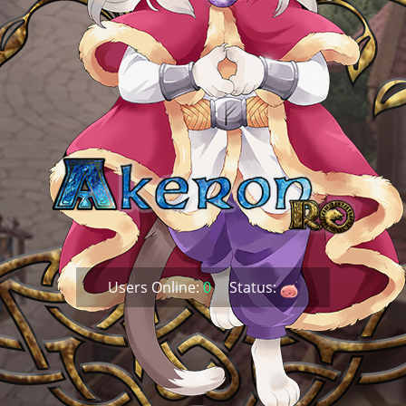
Users Online:
0
Status: