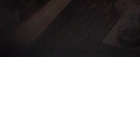
Menu:
List Items
Items
Search...
Se han encon