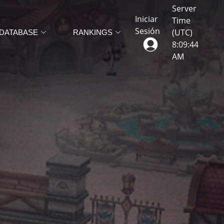
Server
Iniciar
Time
Sesión
(UTC)
DATABASE
RANKINGS
8
:
09
:
46
AM