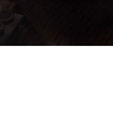
trado un total de 43 registro(s) en 3 página(s). Mostrando el/los result