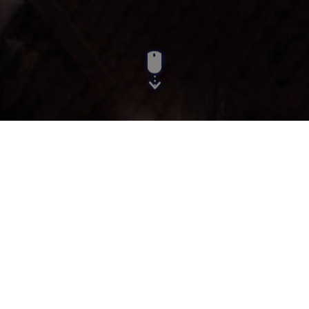
Menu:
List Items
Items
Search...
Se han encontrado un total de 43 registro(s) en 3 página(s).