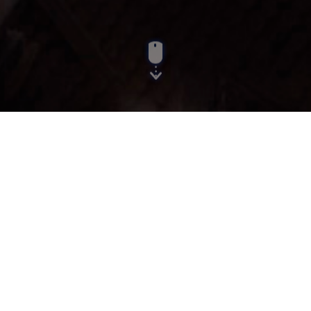
Menu:
List Items
Items
Search...
Se han encontrado un total de 43 registro(s) en 3 página(s).
Mostrando el/los resultado(s) 1-20.