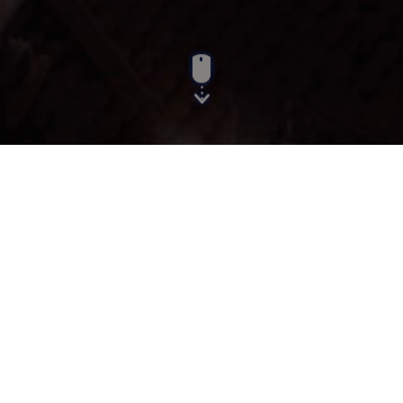
Menu:
List Items
Items
Search...
Se han encontrado un total de 43 registro(s) en 3 página(s).
Mostrando el/los resultado(s) 1-20.