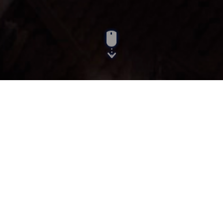
Menu:
List Items
Items
Search...
Se han encontrado un total de 43 registro(s) en 3 página(s).
Mostrando el/los resultado(s) 1-20.